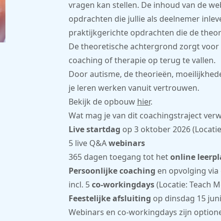
vragen kan stellen. De inhoud van de 
opdrachten die jullie als deelnemer inl
praktijkgerichte opdrachten die de theori
De theoretische achtergrond zorgt voor
coaching of therapie op terug te vallen.
Door autisme, de theorieën, moeilijkhede
je leren werken vanuit vertrouwen.
Bekijk de opbouw
hier
.
Wat mag je van dit coachingstraject ve
Live
startdag
op 3 oktober 2026 (Locatie
5 live Q&A
webinars
365 dagen toegang tot het
online
leerp
Persoonlijke
coaching
en opvolging via
incl. 5
co-workingdays
(Locatie: Teach M
Feestelijke afsluiting
op dinsdag 15 juni
Webinars en co-workingdays zijn optionee