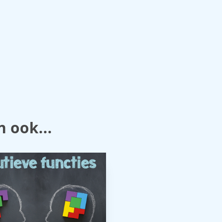
n ook...