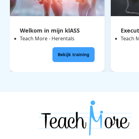
Welkom in mijn klASS
Execut
Teach More - Herentals
Teach M
Bekijk training