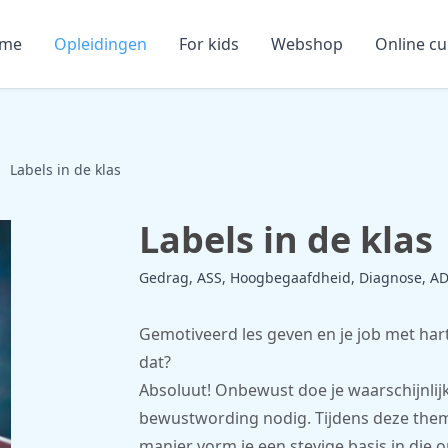
me
Opleidingen
For kids
Webshop
Online c
Labels in de klas
Labels in de klas
Gedrag, ASS, Hoogbegaafdheid, Diagnose, A
Gemotiveerd les geven en je job met hart e
dat?
Absoluut! Onbewust doe je waarschijnlijk 
bewustwording nodig. Tijdens deze the
manier vorm je een stevige basis in die 