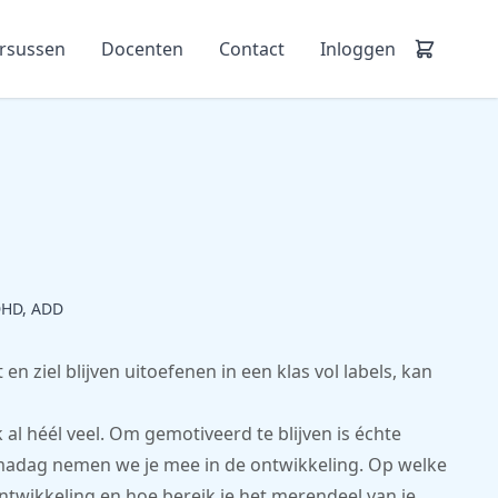
ursussen
Docenten
Contact
Inloggen
DHD, ADD
n ziel blijven uitoefenen in een klas vol labels, kan
al héél veel. Om gemotiveerd te blijven is échte
madag nemen we je mee in de ontwikkeling. Op welke
ontwikkeling en hoe bereik je het merendeel van je