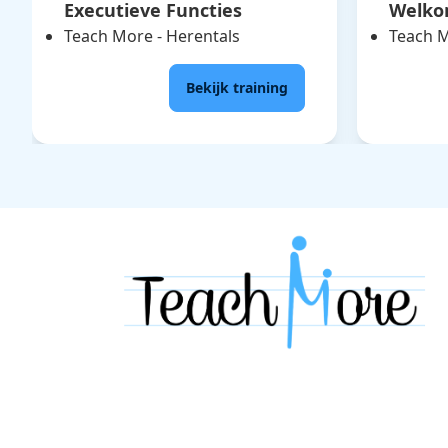
Executieve Functies
Welkom
Teach More - Herentals
Teach M
Bekijk training