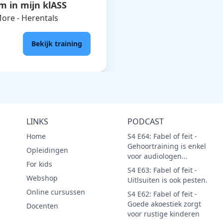
 in mijn klASS
ore - Herentals
Bekijk training
LINKS
PODCAST
Home
S4 E64: Fabel of feit -
Gehoortraining is enkel
Opleidingen
voor audiologen...
For kids
S4 E63: Fabel of feit -
Webshop
Uitlsuiten is ook pesten.
Online cursussen
S4 E62: Fabel of feit -
Goede akoestiek zorgt
Docenten
voor rustige kinderen