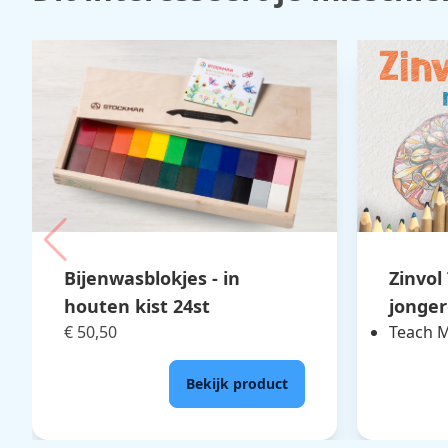
Bijenwasblokjes - in
Zinvol
houten kist 24st
jonge
€ 50,50
Teach M
Bekijk product