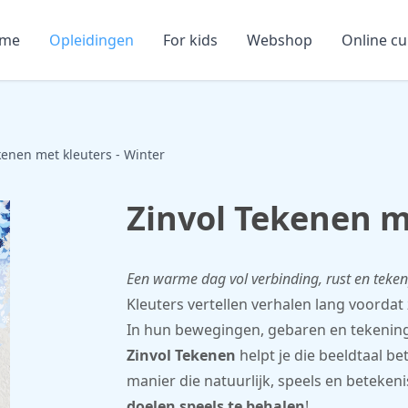
me
Opleidingen
For kids
Webshop
Online c
kenen met kleuters - Winter
Zinvol Tekenen m
Een warme dag vol verbinding, rust en teken
Kleuters vertellen verhalen lang voorda
In hun bewegingen, gebaren en tekeningen
Zinvol Tekenen
helpt je die beeldtaal be
manier die natuurlijk, speels en beteken
doelen speels te behalen
!