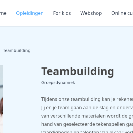
me
Opleidingen
For kids
Webshop
Online c
Teambuilding
Teambuilding
Groepsdynamiek
Tijdens onze teambuilding kan je reken
Jij en je team gaan aan de slag en onde
van verschillende materialen wordt de gro
hand van geselecteerde tekenspellen gaat
vaardigheden en talenten van elkaar ver