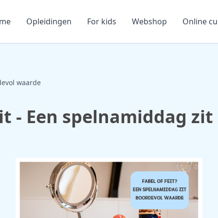
me
Opleidingen
For kids
Webshop
Online c
rdevol waarde
feit - Een spelnamiddag zi