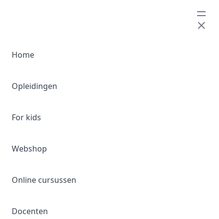
Home
Podcasts
S2 E17: Waarom zwemmen zo moeilijk is...
Opleidingen
S2 E17: Waarom zwemmen zo
For kids
moeilijk is...
Webshop
Online cursussen
Docenten